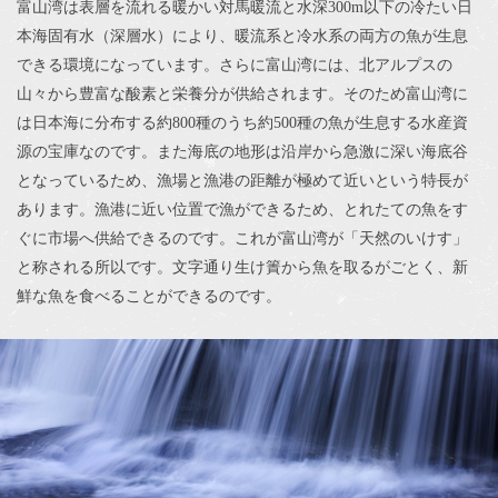
富山湾は表層を流れる暖かい対馬暖流と水深300m以下の冷たい日
本海固有水（深層水）により、暖流系と冷水系の両方の魚が生息
できる環境になっています。さらに富山湾には、北アルプスの
山々から豊富な酸素と栄養分が供給されます。そのため富山湾に
は日本海に分布する約800種のうち約500種の魚が生息する水産資
源の宝庫なのです。また海底の地形は沿岸から急激に深い海底谷
となっているため、漁場と漁港の距離が極めて近いという特長が
あります。漁港に近い位置で漁ができるため、とれたての魚をす
ぐに市場へ供給できるのです。これが富山湾が「天然のいけす」
と称される所以です。文字通り生け簀から魚を取るがごとく、新
鮮な魚を食べることができるのです。