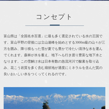
コンセプト
富山県は「全国名水百選」に最も多く選定されている水の王国で
す。富山平野の背後には立山連峰を始めとする3000m級の山々が三
方を囲み、降り積もった雪が夏でも豊かで冷たい清浄な水を運ん
でくれます。森林が水を蓄え、地下へも行き渡り豊富な地下水と
なります。この雪解け水は日本有数の急流河川で酸素を取り込
み、花こう岩質を多く含む扇状地が適度にミネラルを含んだ質の
良いおいしい水をつくってくれるのです。